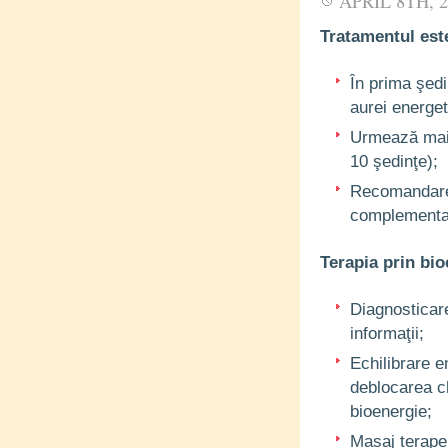
APRIL 8TH, 2
Tratamentul est
În prima şedi
aurei energet
Urmează mai 
10 şedinţe);
Recomandarea
complementa
Terapia prin bio
Diagnosticare
informaţii;
Echilibrare e
deblocarea ch
bioenergie;
Masaj terape