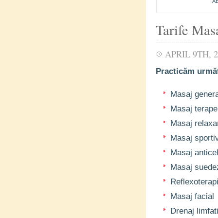
A
Tarife Mas
APRIL 9TH, 2
Practicăm următ
Masaj genera
Masaj terape
Masaj relaxa
Masaj sporti
Masaj anticel
Masaj suede
Reflexoterap
Masaj facial
Drenaj limfat