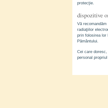
protecţie.
dispozitive 
Vă recomandăm di
radiaţiilor elect
prin folosirea lo
Pământului.
Cei care doresc, 
personal propriul