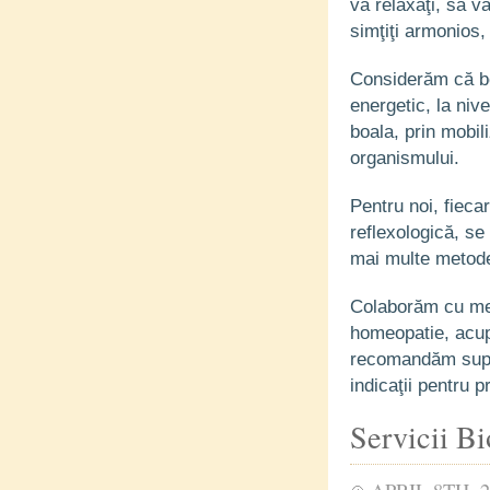
vă relaxaţi, să vă
simţiţi armonios,
Considerăm că bol
energetic, la niv
boala, prin mobil
organismului.
Pentru noi, fieca
reflexologică, s
mai multe metode
Colaborăm cu medi
homeopatie, acupu
recomandăm supli
indicaţii pentru p
Servicii Bi