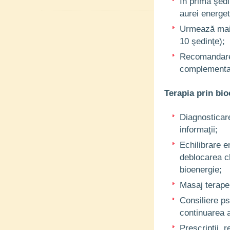
În prima şedi
aurei energet
Urmează mai 
10 şedinţe);
Recomandarea
complementa
Terapia prin bio
Diagnosticare
informaţii;
Echilibrare e
deblocarea ch
bioenergie;
Masaj terape
Consiliere ps
continuarea 
Prescripţii, 